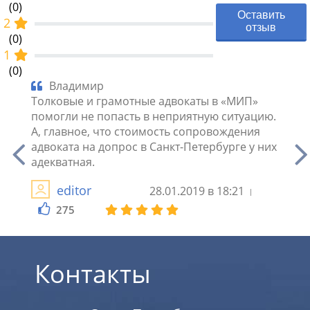
(0)
Оставить
2
отзыв
(0)
1
(0)
Владимир
Му
ллеги,
Толковые и грамотные адвокаты в «МИП»
что б
помогли не попасть в неприятную ситуацию.
Позво
А, главное, что стоимость сопровождения
после
ть и
адвоката на допрос в Санкт-Петербурге у них
были 
адекватная.
Ликар
editor
28.01.2019 в 18:21
275
2
Контакты