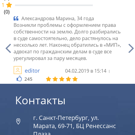
1
(0)
де
Александрова Марина, 34 года
Ки
лил
Возникли проблемы с оформлением права
А мне
ь
собственности на землю. Долго разбирались
помог
ю
в суде самостоятельно, дело растянулось на
посто
ился
несколько лет. Наконец обратились в «МИП»,
никак
адвокат по гражданским делам в суде все
ведь 
урегулировал за пару месяцев.
комп
editor
04.02.2019 в 15:14
245
2
Контакты
г. Санкт-Петербург, ул.
Марата, 69-71, БЦ Ренессанс
Плаза