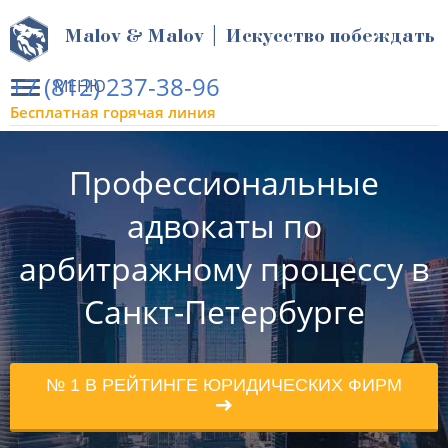
Malov & Malov | Искусство побеждать
+7 (812) 237-38-96
МЕНЮ
Бесплатная горячая линия
Профессиональные
адвокаты по
арбитражному процессу в
Санкт-Петербурге
№ 1 В РЕЙТИНГЕ ЮРИДИЧЕСКИХ ФИРМ