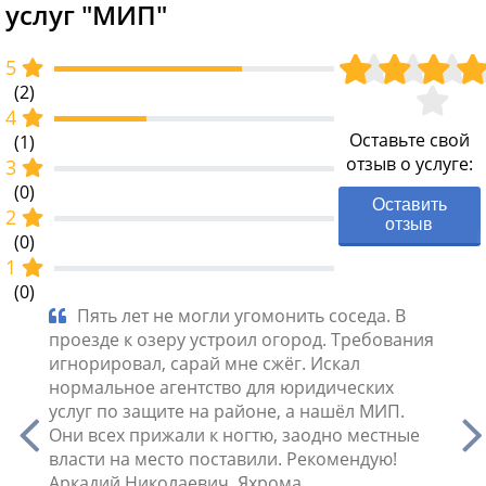
услуг "МИП"
5
(2)
4
Оставьте свой
(1)
отзыв о услуге:
3
(0)
Оставить
2
отзыв
(0)
1
(0)
еских
Пять лет не могли угомонить соседа. В
Юр
проезде к озеру устроил огород. Требования
Жена 
овать
игнорировал, сарай мне сжёг. Искал
полго
ру не
нормальное агентство для юридических
юриди
ом
услуг по защите на районе, а нашёл МИП.
бомжо
Они всех прижали к ногтю, заодно местные
власти на место поставили. Рекомендую!
Аркадий Николаевич, Яхрома