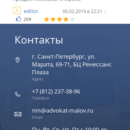
2
editor
06.02.2019 в 22:21
209
Контакты
г. Санкт-Петербург, ул.
Марата, 69-71, БЦ Ренессанс
Плаза
Адрес
+7 (812) 237-38-96
Телефон
nm@advokat-malov.ru
Email
Пн, Вт, Ср, Чт, Пт с 10:00 до