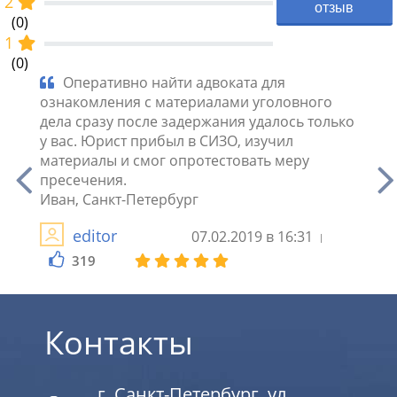
2
отзыв
(0)
1
(0)
ании
Оперативно найти адвоката для
Ел
ознакомления с материалами уголовного
Пытал
П.
дела сразу после задержания удалось только
сделк
орный
у вас. Юрист прибыл в СИЗО, изучил
компа
ав и
материалы и смог опротестовать меру
юрист
пресечения.
догов
Иван, Санкт-Петербург
нали
безоп
editor
07.02.2019 в 16:31
319
3
Контакты
г. Санкт-Петербург, ул.