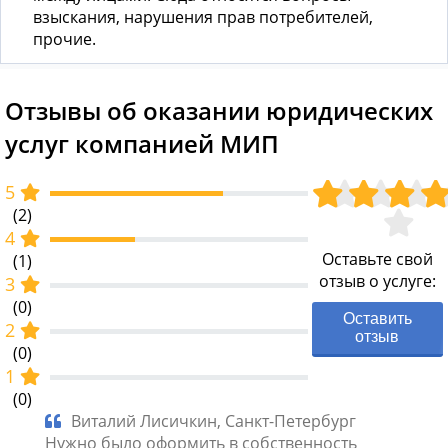
взыскания, нарушения прав потребителей,
прочие.
Отзывы об оказании юридических
услуг компанией МИП
5
(2)
4
Оставьте свой
(1)
отзыв о услуге:
3
(0)
Оставить
2
отзыв
(0)
1
(0)
ких
Виталий Лисичкин, Санкт-Петербург
Св
я.
Нужно было оформить в собственность
Неско