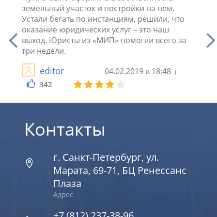
а
земельный участок и постройки на нем.
родит
или
Устали бегать по инстанциям, решили, что
судью
не
оказание юридических услуг – это наш
услу
цию и
выход. Юристы из «МИП» помогли всего за
восст
три недели.
видет
благо
editor
04.02.2019 в 18:48
342
2
Контакты
г. Санкт-Петербург, ул.
Марата, 69-71, БЦ Ренессанс
Плаза
Адрес
+7 (812) 237-38-96