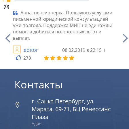
(0)
оящие
Анна, пенсионерка. Пользуюсь услугами
Ка
письменной юридической консультацией
специ
уже полгода. Поддержка МИП не единожды
Време
.
помогла добиться положенных льгот и
не бы
выплат.
пись
ответ
editor
08.02.2019 в 22:15
273
2
Контакты
г. Санкт-Петербург, ул.
Марата, 69-71, БЦ Ренессанс
Плаза
Адрес