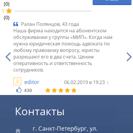
(0)
1
(0)
Ралан Полянцов, 43 года
Ма
 мои
Наша фирма находится на абонентском
Благ
обслуживании у группы «МИП». Когда нам
групп
нужна юридическая помощь адвоката по
откры
ажном
любому правовому вопросу, юристы
подр
о
разрешают его в два счета. Ценим
реко
оперативность и ответственность
сотрудников.
2
editor
06.02.2019 в 19:23
430
Контакты
г. Санкт-Петербург, ул.