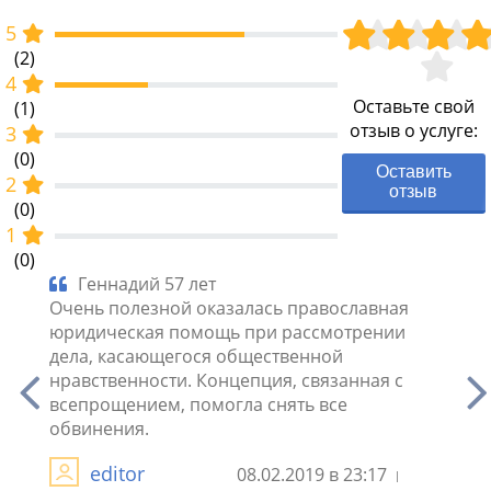
5
(2)
4
Оставьте свой
(1)
отзыв о услуге:
3
(0)
Оставить
2
отзыв
(0)
1
(0)
Геннадий 57 лет
На
ло
Очень полезной оказалась православная
для р
го за
юридическая помощь при рассмотрении
сопр
не
дела, касающегося общественной
Выбор
, но
нравственности. Концепция, связанная с
защит
всепрощением, помогла снять все
суда.
обвинения.
Анна
editor
08.02.2019 в 23:17