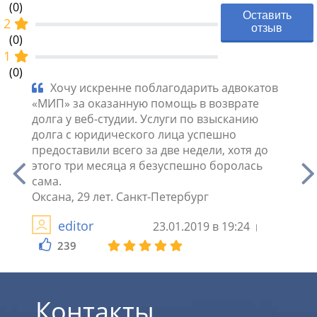
(0)
Оставить
2
отзыв
(0)
1
(0)
еской
Хочу искренне поблагодарить адвокатов
И
«МИП» за оказанную помощь в возврате
Пытал
Суд
долга у веб-студии. Услуги по взысканию
задол
ял
долга с юридического лица успешно
работ
предоставили всего за две недели, хотя до
деньг
а
этого три месяца я безуспешно боролась
руки.
сама.
Специ
Оксана, 29 лет. Санкт-Петербург
докум
суд. 
editor
23.01.2019 в 19:24
239
2
Контакты