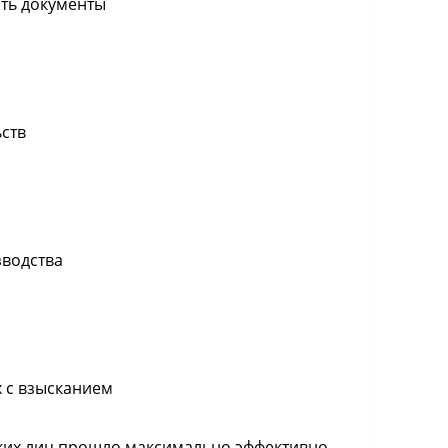
ть документы
ств
зводства
 с взысканием
ских лиц прошло максимально эффективно.