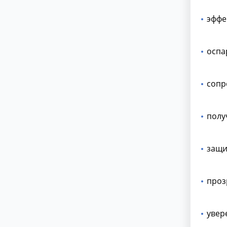
эффе
оспа
сопр
полу
защи
проз
увер