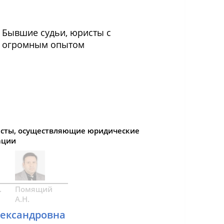
Бывшие судьи, юристы с
огромным опытом
сты, осуществляющие юридические
ации
.
Помящий
А.Н.
лександровна