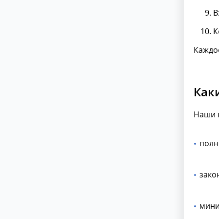
В
К
Каждое
Как
Наши 
полн
зако
мини