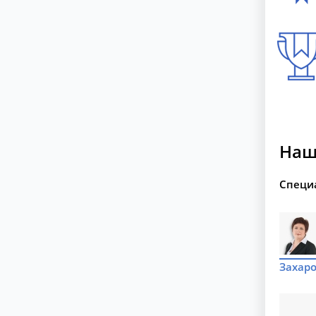
Наш
Специ
Захаро