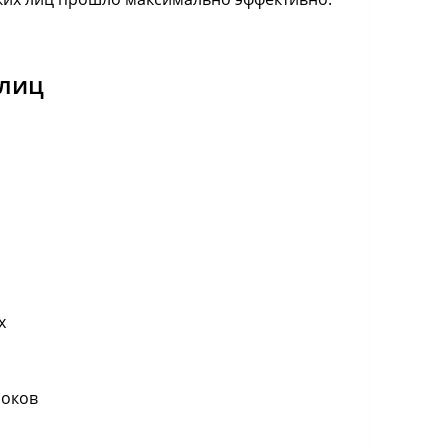
 лиц
х
роков