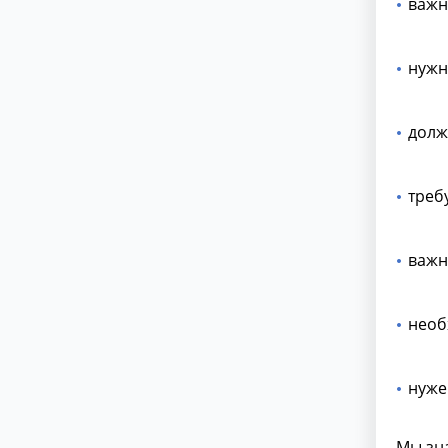
важн
нужн
долж
треб
важн
необ
нуже
Мы зна