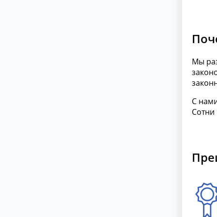
Поч
Мы ра
законо
законн
С нами
Сотни
Пре