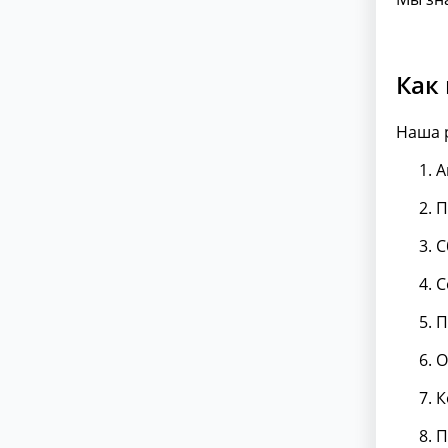
Как
Наша р
А
П
С
С
П
О
К
П