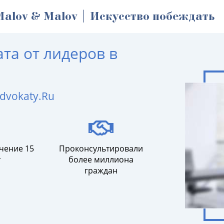
Malov & Malov | Искусство побеждать
та от лидеров в
dvokaty.Ru
чение 15
Проконсультировали
т
более миллиона
граждан