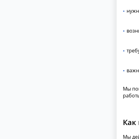
нужн
возн
треб
важн
Мы пом
работ
Как
Мы де