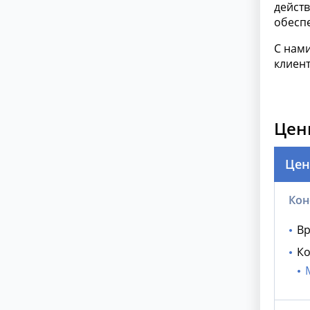
дейст
обесп
С нами
клиен
Цен
Цен
Кон
Вр
Ко