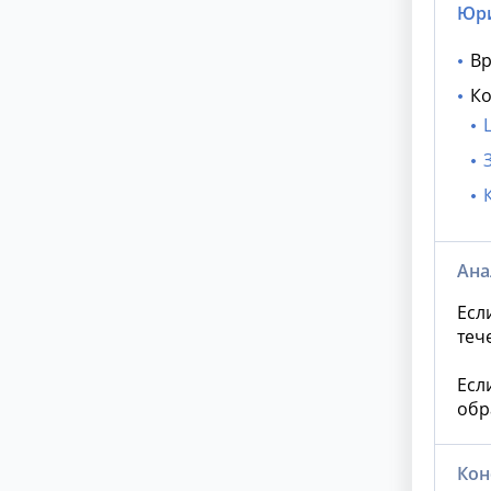
Юри
Вр
Ко
Ана
Есл
теч
Есл
обр
Кон