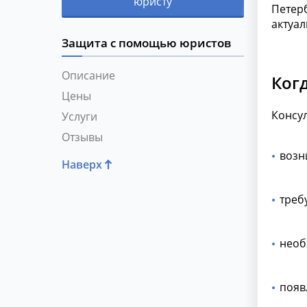
юристу
Петерб
актуал
Защита с помощью юристов
Описание
Ког
Цены
Консул
Услуги
Отзывы
возн
Наверх
треб
необ
появ