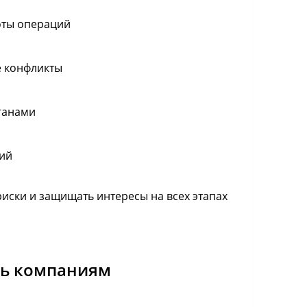
оты операций
е конфликты
ганами
вий
иски и защищать интересы на всех этапах
ь компаниям