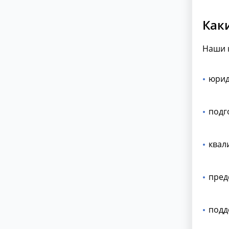
Как
Наши 
юрид
подг
квал
пред
подд