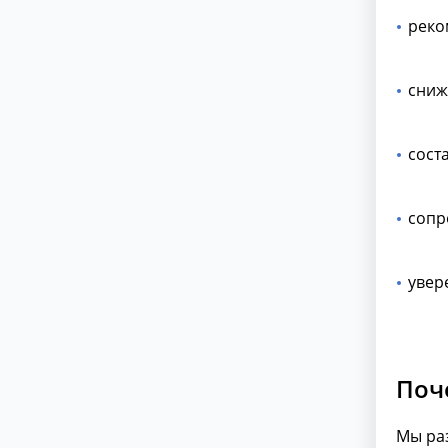
реко
сниж
сост
сопр
увер
Поч
Мы ра