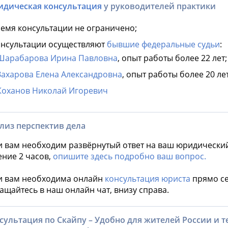
дическая консультация
у руководителей практики
емя консультации не ограничено;
нсультации осуществляют
бывшие федеральные судьи
:
Шарабарова Ирина Павловна
, опыт работы более 22 лет;
Захарова Елена Александровна
, опыт работы более 20 лет
Коханов Николай Игоревич
лиз перспектив дела
и вам необходим развёрнутый ответ на ваш юридически
ение 2 часов,
опишите здесь подробно ваш вопрос.
и вам необходима онлайн
консультация юриста
прямо се
ащайтесь в наш онлайн чат, внизу справа.
сультация по Скайпу – Удобно для жителей России и тех