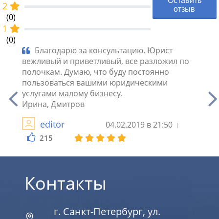
Оставить
2
отзыв
(0)
1
(0)
т».
Благодарю за консультацию. Юрист
Ва
й
вежливый и приветливый, все разложил по
Обра
не
полочкам. Думаю, что буду постоянно
малом
пользоваться вашими юридическими
откры
услугами малому бизнесу.
подпи
Ирина, Дмитров
сопро
решаю
editor
04.02.2019 в 21:50
215
2
Контакты
г. Санкт-Петербург, ул.