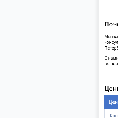
Поч
Мы ис
консу
Петер
С нам
решен
Цен
Цен
Кон