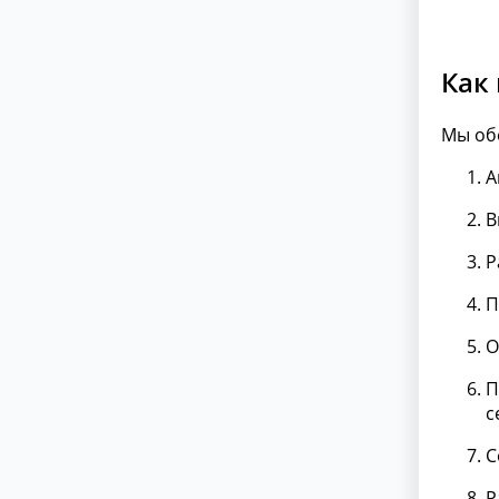
Как
Мы об
А
В
Р
П
О
П
с
С
Р