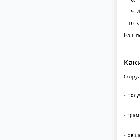
И
К
Наш по
Как
Сотруд
полу
грам
реша