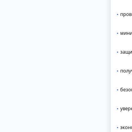
пров
мини
защи
полу
безо
увер
экон