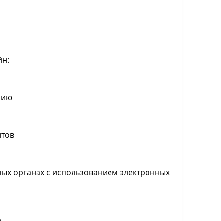
йн:
нию
нтов
нных органах с использованием электронных
а