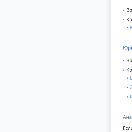
Вр
Ко
Юри
Вр
Ко
Ана
Есл