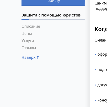
юристу
Санкт
поддер
Защита с помощью юристов
Описание
Ког
Цены
Онлай
Услуги
Отзывы
офор
Наверх
подг
досу
конс