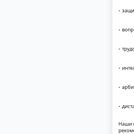
защи
вопр
труд
инте
арби
дист
Наши 
реком