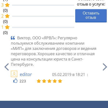
отзыв о услуге:
3
(0)
Оставить
2
отзыв
(0)
1
(0)
ию
Виктор, ООО «ЯРВЛ»: Регулярно
Ал
омогли
пользуемся обслуживанием компании
Судил
вилось
«МИП» для заключения договоров и ведения
некач
ошая
переговоров. Хорошее качество и отличная
справ
цена на консультации юриста в Санкт-
подав
ния.
Петербурге.
Бояла
будут
editor
05.02.2019 в 18:21
легли
комп
223
2