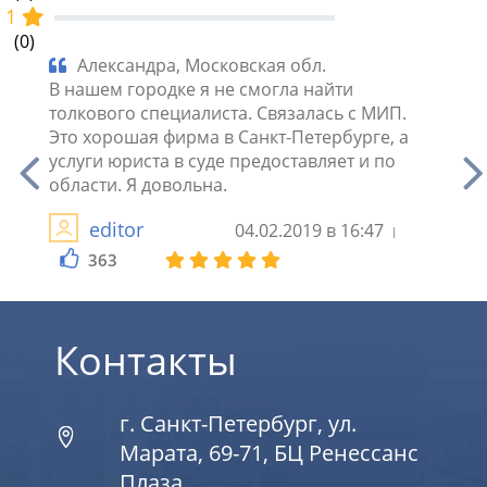
1
(0)
Александра, Московская обл.
Ви
сь.
В нашем городке я не смогла найти
Мне н
ка не
толкового специалиста. Связалась с МИП.
Запис
Это хорошая фирма в Санкт-Петербурге, а
объяс
и не
услуги юриста в суде предоставляет и по
обойд
и.
области. Я довольна.
навяз
editor
04.02.2019 в 16:47
363
2
Контакты
г. Санкт-Петербург, ул.
Марата, 69-71, БЦ Ренессанс
Плаза