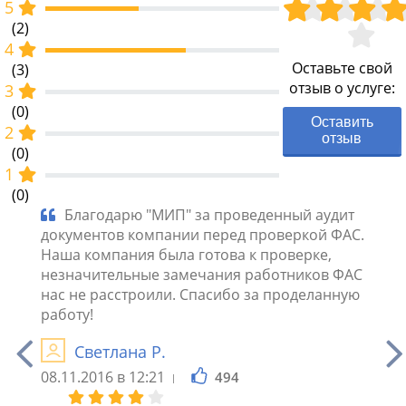
5
(2)
4
Оставьте свой
(3)
отзыв о услуге:
3
(0)
Оставить
2
отзыв
(0)
1
(0)
Благодарю "МИП" за проведенный аудит
Об
документов компании перед проверкой ФАС.
за ко
оката
Наша компания была готова к проверке,
праву
ресы
незначительные замечания работников ФАС
разъя
ежали
нас не расстроили. Спасибо за проделанную
ки.
работу!
Светлана Р.
"МИП"
08.11.2016 в 12:21
494
ресов