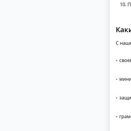
П
Как
С наш
свое
мини
защи
грам