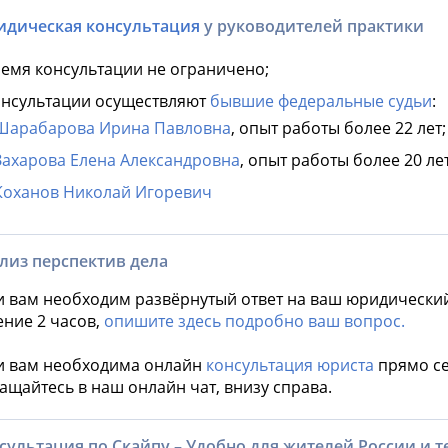
дическая консультация
у руководителей практики
емя консультации не ограничено;
нсультации осуществляют
бывшие федеральные судьи
:
Шарабарова Ирина Павловна
, опыт работы более 22 лет;
Захарова Елена Александровна
, опыт работы более 20 лет
Коханов Николай Игоревич
лиз перспектив дела
и вам необходим развёрнутый ответ на ваш юридически
ение 2 часов,
опишите здесь подробно ваш вопрос.
и вам необходима онлайн
консультация юриста
прямо се
ащайтесь в наш онлайн чат, внизу справа.
сультация по Скайпу – Удобно для жителей России и тех