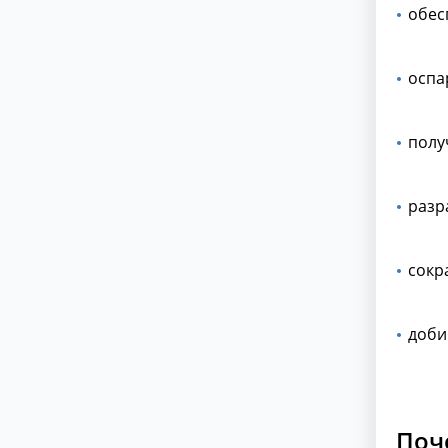
обес
оспа
полу
разр
сокр
доби
Поч