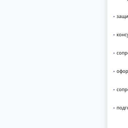
защи
конс
сопр
офор
сопр
подг