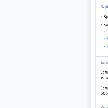
Юри
Вр
Ко
Ана
Есл
теч
Есл
обр
Кон