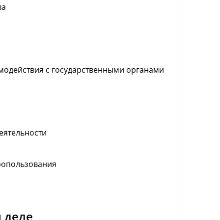
ва
имодействия с государственными органами
еятельности
дропользования
 деле