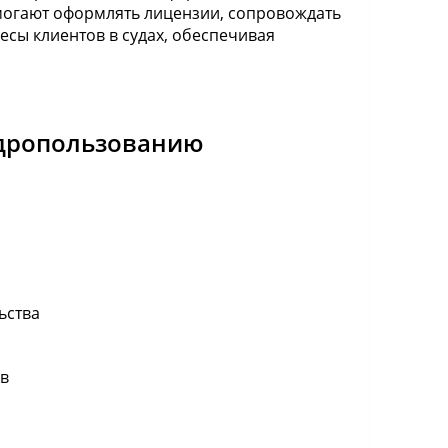
могают оформлять лицензии, сопровождать
есы клиентов в судах, обеспечивая
едропользованию
ьства
ов