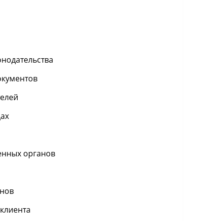
онодательства
окументов
телей
дах
венных органов
анов
 клиента