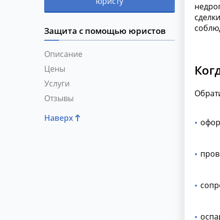
юристу
недро
сделки
соблюд
Защита с помощью юристов
Описание
Ког
Цены
Услуги
Обрати
Отзывы
Наверх
офор
пров
сопр
оспа