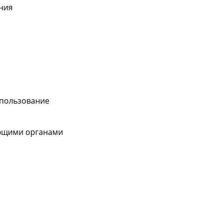
ния
опользование
ующими органами