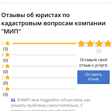
Отзывы об юристах по
кадастровым вопросам компании
"МИП"
5
(3)
4
Оставьте свой
(0)
отзыв о услуге:
3
(0)
Оставить
2
отзыв
(0)
1
(0)
В МИП мне подробно объяснили, как
Ру
решить проблему самостоятельно. С
Очен
дного
помощью рекомендаций юриста
вопро