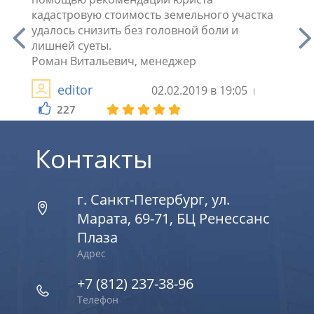
кадастровую стоимость земельного участка
нагле
удалось снизить без головной боли и
Тепер
лишней суеты.
рыбал
Роман Витальевич, менеджер
editor
02.02.2019 в 19:05
2
227
Контакты
г. Санкт-Петербург, ул.
Марата, 69-71, БЦ Ренессанс
Плаза
Адрес
+7 (812) 237-38-96
Телефон