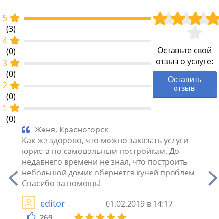
5
(3)
4
Оставьте свой
(0)
отзыв о услуге:
3
(0)
Оставить
2
отзыв
(0)
1
(0)
, но
Женя, Красногорск.
Ол
 что
Как же здорово, что можно заказать услуги
Благо
юриста по самовольным постройкам. До
самов
недавнего времени не знал, что построить
Работ
небольшой домик обернется кучей проблем.
телеф
ь.
Спасибо за помощь!
дела.
не пр
editor
01.02.2019 в 14:17
269