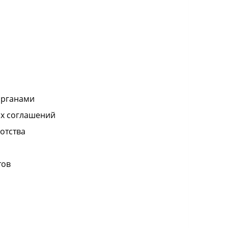
органами
ых соглашений
отства
тов