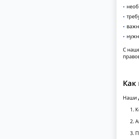
необ
треб
важн
нужн
С наш
право
Как
Наши 
К
А
П