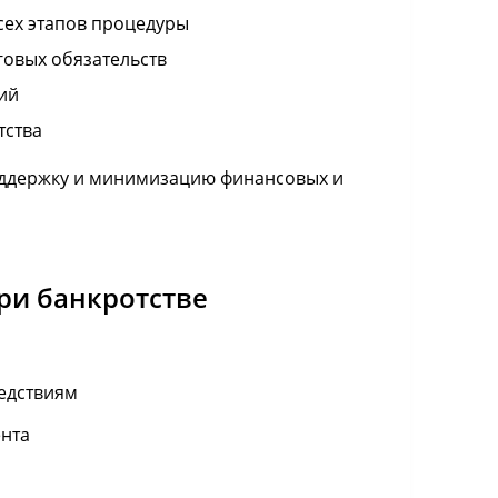
ех этапов процедуры
говых обязательств
ий
тства
ддержку и минимизацию финансовых и
ри банкротстве
едствиям
ента