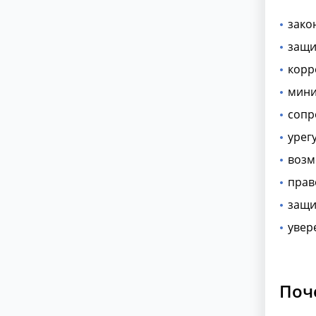
зако
защи
корр
мини
сопр
урег
возм
прав
защи
увер
Поч