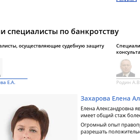
и специалисты по банкротству
алисты, осуществляющие судебную защиту
Специали
консульт
ва Е.А.
Родин А.В
Захарова Елена А
Елена Александровна я
имеет общий стаж более
Огромный опыт правоп
разрешать положительн