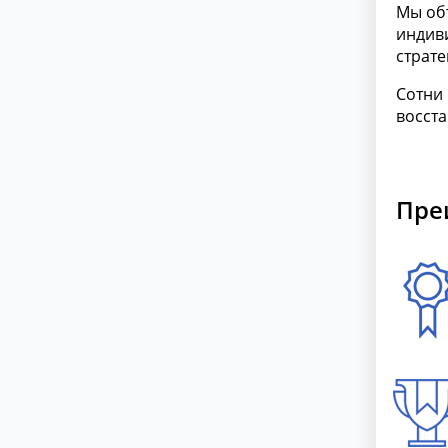
Мы объ
индиви
страте
Сотни
восст
Пре