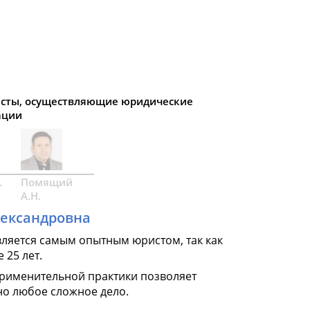
сты, осуществляющие юридические
ации
.
Помящий
А.Н.
лександровна
вляется самым опытным юристом, так как
 25 лет.
рименительной практики позволяет
о любое сложное дело.