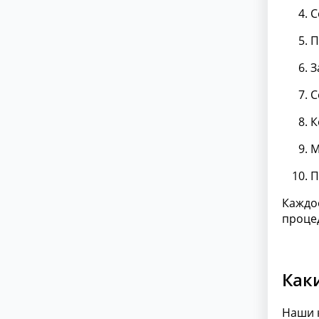
С
П
З
С
К
М
П
Каждо
проце
Как
Наши 