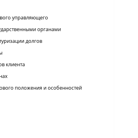
ового управляющего
сударственными органами
туризации долгов
ы
ов клиента
нах
сового положения и особенностей