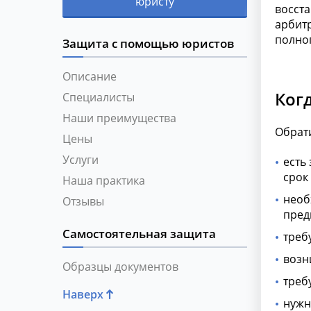
юристу
восста
арбит
полно
Защита с помощью юристов
Описание
Ког
Специалисты
Наши преимущества
Обрати
Цены
Услуги
есть
срок
Наша практика
необ
Отзывы
пред
Самостоятельная защита
треб
возн
Образцы документов
треб
Наверх
нужн