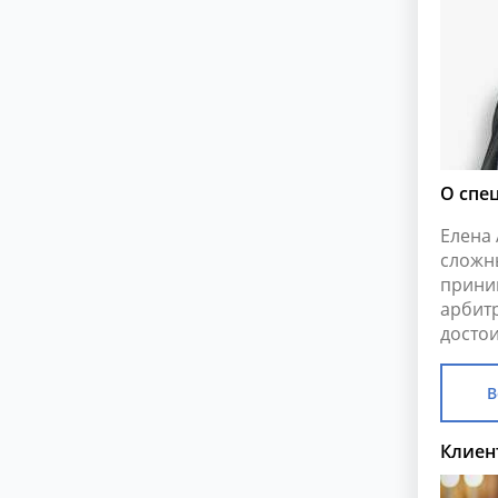
О спе
Елена
сложн
прини
арбит
достои
В
Клиен