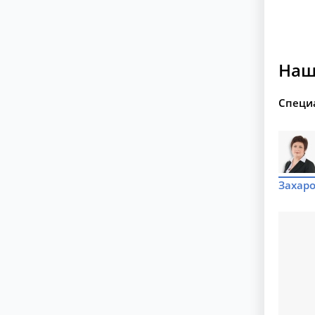
Наш
Специ
Захаро