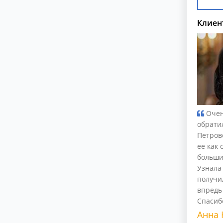
Клиен
Очен
обрати
Петров
ее как 
больши
Узнала
получи
впредь
Спасибо
Анна 