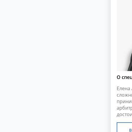
О спе
Елена
сложн
прини
арбит
достои
В