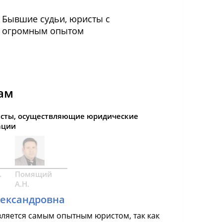
Бывшие судьи, юристы с
огромным опытом
ам
сты, осуществляющие юридические
ации
.
Помящий
А.Н.
лександровна
вляется самым опытным юристом, так как