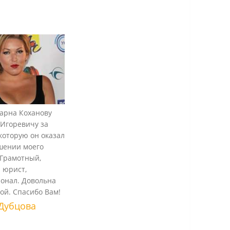
арна Коханову
Игоревичу за
которую он оказал
шении моего
 Грамотный,
 юрист,
онал. Довольна
той. Спасибо Вам!
Дубцова