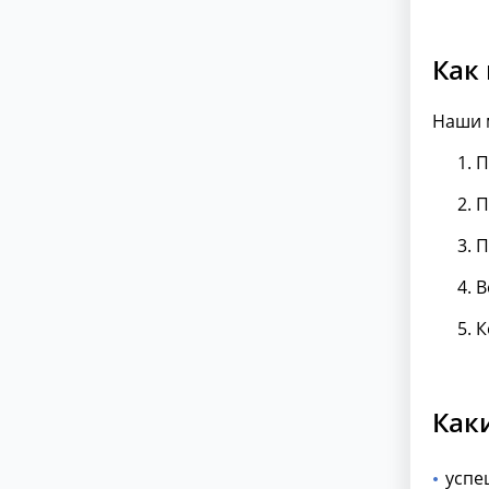
Как
Наши 
П
П
П
В
К
Как
успе