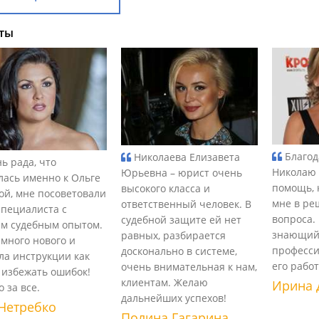
ты
Благод
Николаева Елизавета
ь рада, что
Николаю 
Юрьевна – юрист очень
лась именно к Ольге
помощь, 
высокого класса и
ой, мне посоветовали
мне в ре
ответственный человек. В
специалиста с
вопроса.
судебной защите ей нет
м судебным опытом.
знающий
равных, разбирается
 много нового и
професси
досконально в системе,
ла инструкции как
его рабо
очень внимательная к нам,
 избежать ошибок!
клиентам. Желаю
Ирина 
 за все.
дальнейших успехов!
Нетребко
Полина Гагарина