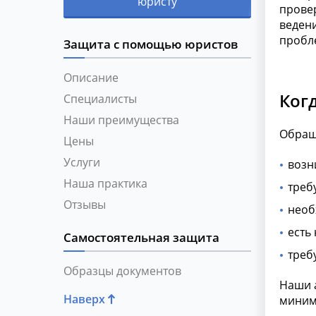
юристу
прове
ведени
пробле
Защита с помощью юристов
Описание
Ког
Специалисты
Наши преимущества
Обраще
Цены
Услуги
возн
Наша практика
треб
Отзывы
необ
есть
Самостоятельная защита
треб
Образцы документов
Наши 
Наверх
миним