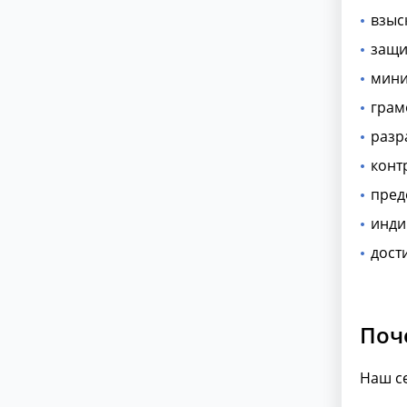
взыс
защи
мини
грам
разр
конт
пред
инди
дост
Поч
Наш се