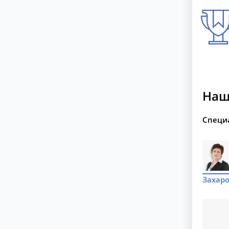
Наш
Специ
Захаро